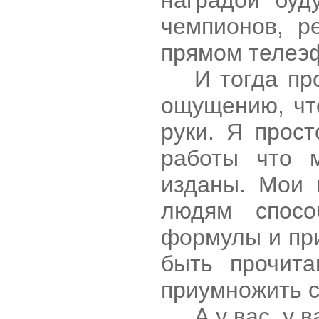
наградой буд
чемпионов, р
прямом телеэ
И тогда пр
ощущению, чт
руки. Я прос
работы что 
изданы. Мои 
людям спосо
формулы и при
быть прочита
приумножить св
А у вас, у