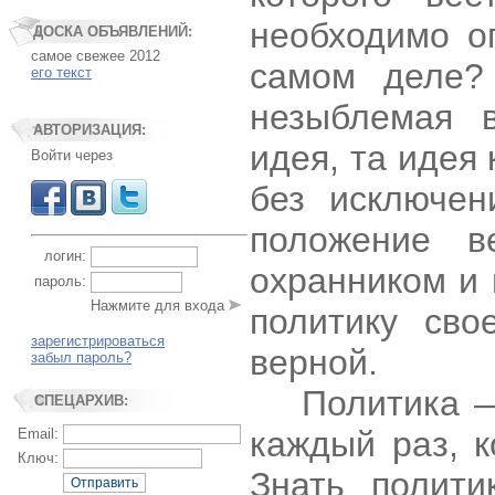
необходимо о
ДОСКА ОБЪЯВЛЕНИЙ:
самое свежее 2012
самом деле?
его текст
незыблемая 
АВТОРИЗАЦИЯ:
идея, та идея
Войти через
без исключен
положение в
логин:
охранником и 
пароль:
Нажмите для входа
политику св
зарегистрироваться
верной.
забыл пароль?
Политика —
СПЕЦАРХИВ:
каждый раз, 
Email:
Ключ:
Знать полити
Отправить