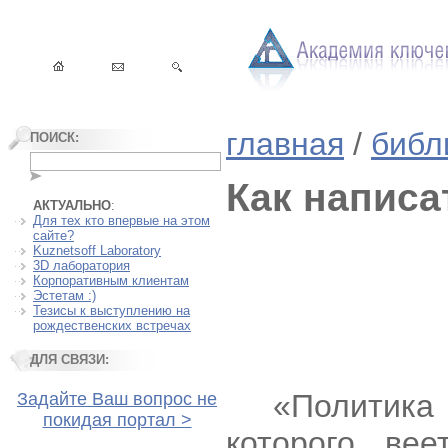
главная
/
библ
ПОИСК:
Как написа
АКТУАЛЬНО
:
Для тех кто впервые на этом
сайте?
Kuznetsoff Laboratory
3D лаборатория
Корпоративным клиентам
Эстетам :)
Тезисы к выступлению на
рождественских встречах
ДЛЯ СВЯЗИ:
«Политика
Задайте Ваш вопрос не
покидая портал >
которого ве