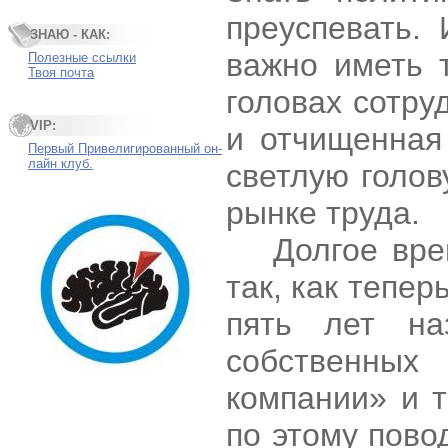
преуспевать. 
ЗНАЮ - КАК:
важно иметь 
Полезные ссылки
Твоя почта
головах сотру
VIP:
и отчищенная
Первый Привелигированный он-
лайн клуб.
светлую голо
рынке труда.
Долгое вре
так, как тепер
пять лет на
собственных
компании» и 
по этому пово